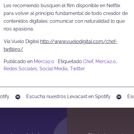
Les recomiendo busquen el film disponible en Netflix
para volver al principio fundamental de todo creador de
contenidos digitales: comunicar con naturalidad lo que
nos apasiona.
Vía Vuelo Digital
http://www.vuelodigital.com/chef-
twittero/
Publicado en
Merca2.0
Etiquetado
Chef
,
Merca2.0
,
Redes Sociales
,
Social Media
,
Twitter
tify
Escucha nuestros Levacast en Spotify
Esc