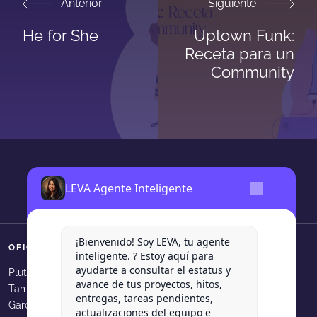
Anterior
Siguiente
He for She
Uptown Funk:
Receta para un
Community
LEVA Agente Inteligente
¡Bienvenido! Soy LEVA, tu agente
OFICINAS
SÍGUENOS
inteligente. ? Estoy aquí para
ayudarte a consultar el estatus y
Levadura Agencia en faceboo
Levadura Agencia en in
Levadura Agencia e
Levadura Agen
Levadura
Plutarco Elias Calles 540, Col.
avance de tus proyectos, hitos,
Tampiquito, San Pedro Garza
Levadura Agencia en youtube
Levadura Agencia en b
Levadura Agencia 
Levadura Age
entregas, tareas pendientes,
García, N.L.
actualizaciones del equipo e