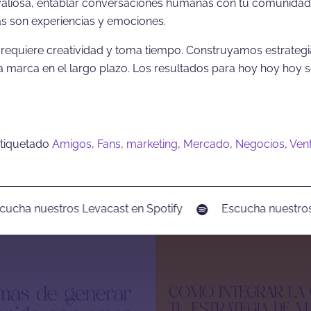
valiosa, entablar conversaciones humanas con tu comunidad;
s son experiencias y emociones.
requiere creatividad y toma tiempo. Construyamos estrategi
la marca en el largo plazo. Los resultados para hoy hoy hoy 
tiquetado
Amigos
,
Fans
,
marketing
,
Mercado
,
Negocios
,
Ven
cha nuestros Levacast en Spotify
Escucha nuestros L