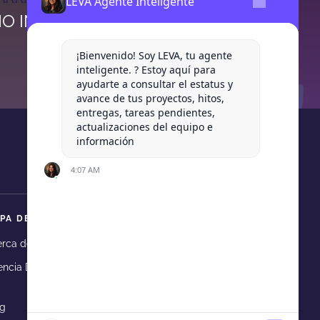
LEVA Agente Inteligente
O INTEGRAR LA GAMIFICACIÓN A TU
ESTRATEGIA DE MARKETING
¡Bienvenido! Soy LEVA, tu agente
inteligente. ? Estoy aquí para
ayudarte a consultar el estatus y
avance de tus proyectos, hitos,
entregas, tareas pendientes,
actualizaciones del equipo e
información
4:07 AM
PA DE SITIO
nce
 telegram
ia en whatsapp
rca de Levadura
Portafolio
ncia Digital
Asesorías en Marketing
Digital
og
Contacto