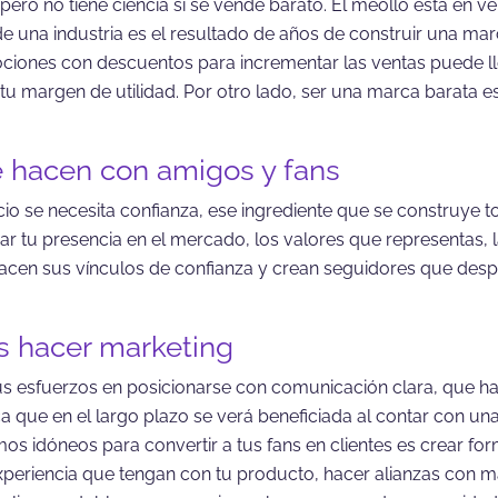
ro no tiene ciencia si se vende barato. El meollo está en ve
 de una industria es el resultado de años de construir una ma
ciones con descuentos para incrementar las ventas puede lle
u margen de utilidad. Por otro lado, ser una marca barata 
 hacen con amigos y fans
o se necesita confianza, ese ingrediente que se construye to
r tu presencia en el mercado, los valores que representas,
acen sus vínculos de confianza y crean seguidores que desp
s hacer marketing
us esfuerzos en posicionarse con comunicación clara, que h
a que en el largo plazo se verá beneficiada al contar con u
s idóneos para convertir a tus fans en clientes es crear fo
 experiencia que tengan con tu producto, hacer alianzas con m