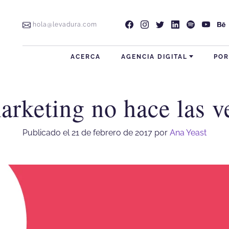
Levadura Agencia en fa
Levadura Agencia en
Levadura Agencia
Levadura Age
Levadura
Leva
hola@levadura.com
ACERCA
AGENCIA DIGITAL
POR
arketing no hace las v
gital Monterrey
Publicado el 21 de febrero de 2017
por
Ana Yeast