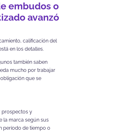
 de embudos o
tizado avanzó
miento, calificación del
tá en los detalles.
algunos también saben
queda mucho por trabajar
y obligación que se
r prospectos y
de la marca según sus
un período de tiempo o