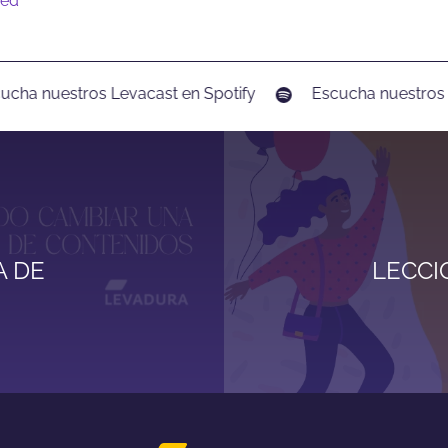
zed
ha nuestros Levacast en Spotify
Escucha nuestros Le
A DE
LECCI