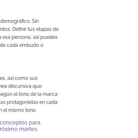
l demográfico. Sin
os. Definir tus etapas de
 esa persona, así puedes
es de cada embudo o
es, así como sus
ínea discursiva que
según el tono de la marca
bras protagonistas en cada
n el mismo tono.
 conceptos para
róximo martes.