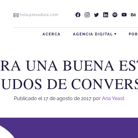
Levadura Agencia en fa
Levadura Agencia en
Levadura Agencia
Levadura Age
Levadura
Leva
hola@levadura.com
ACERCA
AGENCIA DIGITAL
POR
ARA UNA BUENA ES
gital Monterrey
UDOS DE CONVER
Publicado el 17 de agosto de 2017
por
Ana Yeast