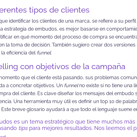
ferentes tipos de clientes
ue identificar los clientes de una marca, se refiere a su perfi
a estrategia de embudos, es mejor basarse en comportamient
tificar en qué momento del proceso de compra se encuentra
en la toma de decisión. También sugiero crear dos version
a eficiencia del
funnel
.
lling con objetivos de la campaña
l momento que el cliente está pasando, sus problemas comun
da a concretar objetivos. Un
funnel
no existe si no tiene una l
pra del cliente. Es clave diseñar los mensajes del embudo 
encia. Una herramienta muy útil es definir un top 10 de pala
Este breve glosario ayudará a que todo el lenguaje suene e
budos es un tema estratégico que tiene muchos más
pasando
tips
para mejores resultados. Nos leemos el p