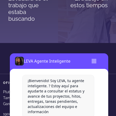
trabajo que
estos tiempos
estaba
buscando
LEVA Agente Inteligente
¡Bienvenido! Soy LEVA, tu agente
OFICINAS
SÍGUENOS
inteligente. ? Estoy aquí para
ayudarte a consultar el estatus y
Levadura Agencia en faceboo
Levadura Agencia en in
Levadura Agencia e
Levadura Agen
Levadura
Plutarco Elias Calles 540, Col.
avance de tus proyectos, hitos,
Tampiquito, San Pedro Garza
Levadura Agencia en youtube
Levadura Agencia en b
Levadura Agencia 
Levadura Age
entregas, tareas pendientes,
García, N.L.
actualizaciones del equipo e
información
1900 N Bayshore Dr. 33231