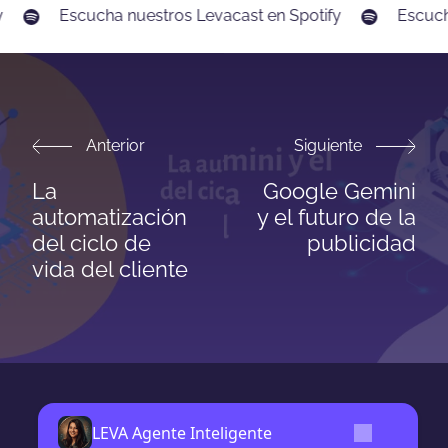
Escucha nuestros Levacast en Spotify
Escucha
Anterior
Siguiente
La
Google Gemini
automatización
y el futuro de la
del ciclo de
publicidad
vida del cliente
LEVA Agente Inteligente