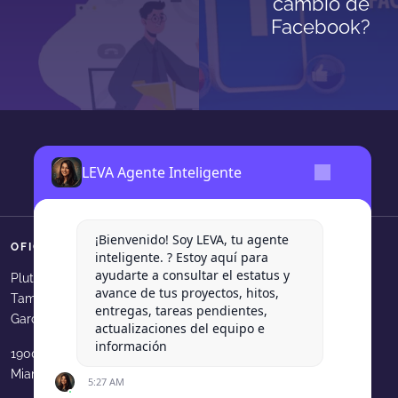
cambio de
Facebook?
LEVA Agente Inteligente
¡Bienvenido! Soy LEVA, tu agente
OFICINAS
SÍGUENOS
inteligente. ? Estoy aquí para
ayudarte a consultar el estatus y
Levadura Agencia en faceboo
Levadura Agencia en in
Levadura Agencia e
Levadura Agen
Levadura
Plutarco Elias Calles 540, Col.
avance de tus proyectos, hitos,
Tampiquito, San Pedro Garza
Levadura Agencia en youtube
Levadura Agencia en b
Levadura Agencia 
Levadura Age
entregas, tareas pendientes,
García, N.L.
actualizaciones del equipo e
información
1900 N Bayshore Dr. 33231
Miami, FL, USA
5:27 AM