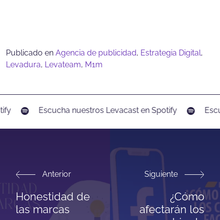
Publicado en
Agencia de publicidad
,
Estrategia Digital
,
Levadura
,
Levateam
,
M1m
fy
Escucha nuestros Levacast en Spotify
Escuc
Anterior
Siguiente
Honestidad de
¿Cómo
las marcas
afectarán los