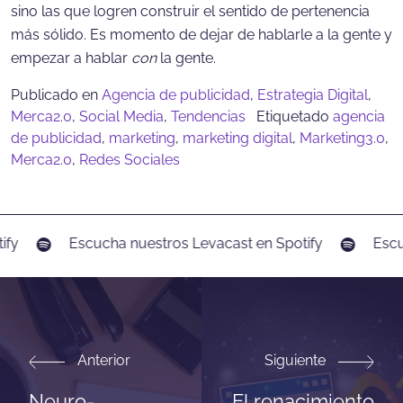
sino las que logren construir el sentido de pertenencia
más sólido. Es momento de dejar de hablarle a la gente y
empezar a hablar
con
la gente.
Publicado en
Agencia de publicidad
,
Estrategia Digital
,
Merca2.0
,
Social Media
,
Tendencias
Etiquetado
agencia
de publicidad
,
marketing
,
marketing digital
,
Marketing3.0
,
Merca2.0
,
Redes Sociales
fy
Escucha nuestros Levacast en Spotify
Escuc
Anterior
Siguiente
Neuro-
El renacimiento