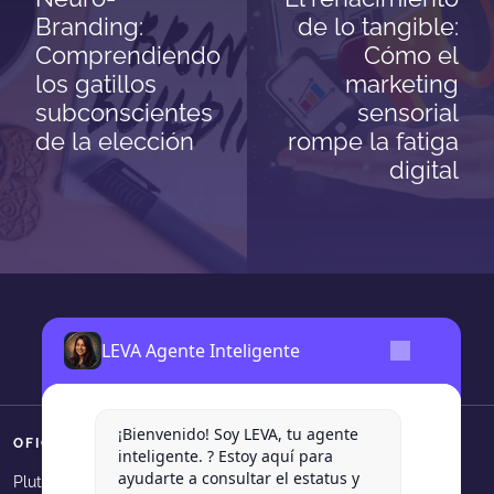
Branding:
de lo tangible:
Comprendiendo
Cómo el
los gatillos
marketing
subconscientes
sensorial
de la elección
rompe la fatiga
digital
LEVA Agente Inteligente
¡Bienvenido! Soy LEVA, tu agente
OFICINAS
SÍGUENOS
inteligente. ? Estoy aquí para
ayudarte a consultar el estatus y
Levadura Agencia en faceboo
Levadura Agencia en in
Levadura Agencia e
Levadura Agen
Levadura
Plutarco Elias Calles 540, Col.