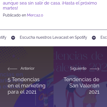
aunque sea sin salir de casa. ¡Hasta el próximo
martes!
Publicado en
Merca2.0
ify
Escucha nuestros Levacast en Spotify
Escu
Anterior
Siguiente
5 Tendencias
Tendencias de
en el marketing
San Valentín
para el 2021
2021