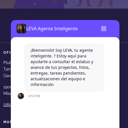
LEVA Agente Inteligente
¡Bienvenido! Soy LEVA, tu agente
OFICINAS
SÍGUENOS
inteligente. ? Estoy aquí para
ayudarte a consultar el estatus y
Levadura Agencia en faceboo
Levadura Agencia en in
Levadura Agencia e
Levadura Agen
Levadura
Plutarco Elias Calles 540, Col.
avance de tus proyectos, hitos,
Tampiquito, San Pedro Garza
Levadura Agencia en youtube
Levadura Agencia en b
Levadura Agencia 
Levadura Age
entregas, tareas pendientes,
García, N.L.
actualizaciones del equipo e
información
1900 N Bayshore Dr. 33231
Miami, FL, USA
4:53 PM
(281) 210 9189
MAPA DE SITIO