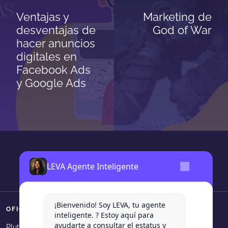
Ventajas y
Marketing de
desventajas de
God of War
hacer anuncios
digitales en
Facebook Ads
y Google Ads
LEVA Agente Inteligente
¡Bienvenido! Soy LEVA, tu agente
OFICINAS
SÍGUENOS
inteligente. ? Estoy aquí para
ayudarte a consultar el estatus y
Levadura Agencia en faceboo
Levadura Agencia en in
Levadura Agencia e
Levadura Agen
Levadura
Plutarco Elias Calles 540, Col.