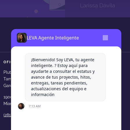
LEVA Agente Inteligente
¡Bienvenido! Soy LEVA, tu agente
OFICINAS
SÍGUENOS
inteligente. ? Estoy aquí para
ayudarte a consultar el estatus y
Levadura Agencia en faceboo
Levadura Agencia en in
Levadura Agencia e
Levadura Agen
Levadura
Plutarco Elias Calles 540, Col.
avance de tus proyectos, hitos,
Tampiquito, San Pedro Garza
Levadura Agencia en youtube
Levadura Agencia en b
Levadura Agencia 
Levadura Age
entregas, tareas pendientes,
García, N.L.
actualizaciones del equipo e
información
1900 N Bayshore Dr. 33231
Miami, FL, USA
7:13 AM
(281) 210 9189