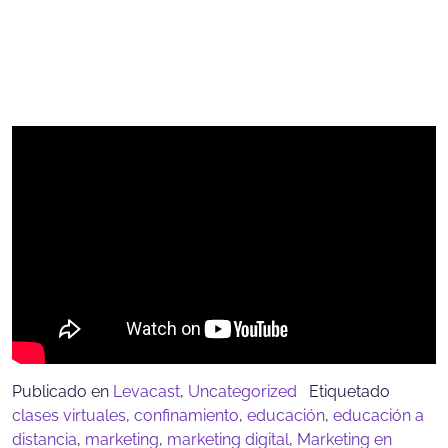
Publicado en
Levacast
,
Uncategorized
Etiquetado
clases virtuales
,
confinamiento
,
educación
,
educación a
distancia
,
marketing
,
marketing digital
,
Marketing en