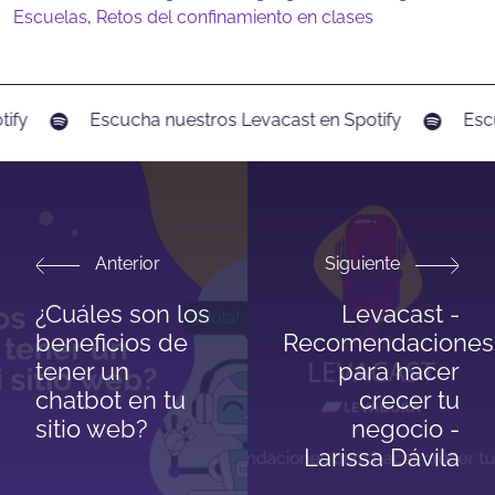
Escuelas
,
Retos del confinamiento en clases
ify
Escucha nuestros Levacast en Spotify
Escu
Anterior
Siguiente
¿Cuáles son los
Levacast -
beneficios de
Recomendaciones
tener un
para hacer
chatbot en tu
crecer tu
sitio web?
negocio -
Larissa Dávila