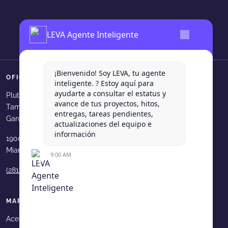
LEVA Agente Inteligente
¡Bienvenido! Soy LEVA, tu agente
OFICINAS
SÍGUENOS
inteligente. ? Estoy aquí para
ayudarte a consultar el estatus y
Levadura Agencia en faceboo
Levadura Agencia en in
Levadura Agencia e
Levadura Agen
Levadura
Plutarco Elias Calles 540, Col.
avance de tus proyectos, hitos,
Tampiquito, San Pedro Garza
Levadura Agencia en youtube
Levadura Agencia en b
Levadura Agencia 
Levadura Age
entregas, tareas pendientes,
García, N.L.
actualizaciones del equipo e
información
1900 N Bayshore Dr. 33231
Miami, FL, USA
9:00 AM
(281) 210 9189
MAPA DE SITIO
Acerca de Levadura
Portafolio