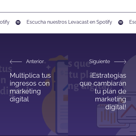
tify
Escucha nuestros Levacast en Spotify
Esc
Anterior
Siguiente
Multiplica tus
¡Estrategias
ingresos con
que cambiarán
marketing
tu plan de
digital
marketing
digital!