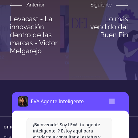
Anterior
Siguiente
Levacast - La
Lo más
innovación
vendido del
dentro de las
Buen Fin
marcas - Victor
Melgarejo
LEVA Agente Inteligente
¡Bienvenido! Soy LEVA, tu agente
OFICINAS
SÍGUENOS
inteligente. ? Estoy aquí para
ayudarte a consultar el estatus y
Levadura Agencia en faceboo
Levadura Agencia en in
Levadura Agencia e
Levadura Agen
Levadura