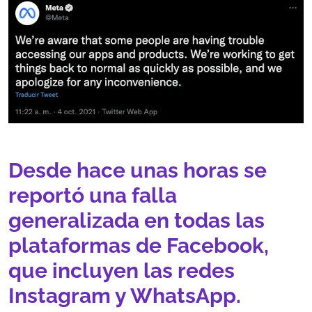
Desde hace unas horas se
reportó una falla
generalizada en todas las
plataformas de Facebook,
que incluyen las redes
Instagram y WhatsApp.