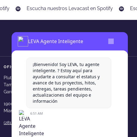
tify
Escucha nuestros Levacast en Spotify
Esc
LEVA Agente Inteligente
¡Bienvenido! Soy LEVA, tu agente
OFICINAS
SÍGUENOS
inteligente. ? Estoy aquí para
ayudarte a consultar el estatus y
Levadura Agencia en faceboo
Levadura Agencia en in
Levadura Agencia e
Levadura Agen
Levadura
Plutarco Elias Calles 540, Col.
avance de tus proyectos, hitos,
Tampiquito, San Pedro Garza
Levadura Agencia en youtube
Levadura Agencia en b
Levadura Agencia 
Levadura Age
entregas, tareas pendientes,
García, N.L.
actualizaciones del equipo e
información
1900 N Bayshore Dr. 33231
Miami, FL, USA
6:51 AM
(281) 210 9189