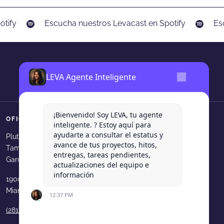
tify
Escucha nuestros Levacast en Spotify
Esc
LEVA Agente Inteligente
¡Bienvenido! Soy LEVA, tu agente
OFICINAS
SÍGUENOS
inteligente. ? Estoy aquí para
ayudarte a consultar el estatus y
Levadura Agencia en faceboo
Levadura Agencia en in
Levadura Agencia e
Levadura Agen
Levadura
Plutarco Elias Calles 540, Col.
avance de tus proyectos, hitos,
Tampiquito, San Pedro Garza
Levadura Agencia en youtube
Levadura Agencia en b
Levadura Agencia 
Levadura Age
entregas, tareas pendientes,
García, N.L.
actualizaciones del equipo e
información
1900 N Bayshore Dr. 33231
Miami, FL, USA
12:37 PM
(281) 210 9189