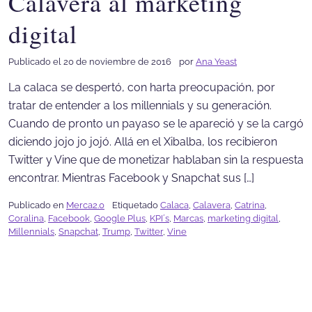
Calavera al marketing
digital
Publicado el 20 de noviembre de 2016
por
Ana Yeast
La calaca se despertó, con harta preocupación, por
tratar de entender a los millennials y su generación.
Cuando de pronto un payaso se le apareció y se la cargó
diciendo jojo jo jojó. Allá en el Xibalba, los recibieron
Twitter y Vine que de monetizar hablaban sin la respuesta
encontrar. Mientras Facebook y Snapchat sus […]
Publicado en
Merca2.0
Etiquetado
Calaca
,
Calavera
,
Catrina
,
Coralina
,
Facebook
,
Google Plus
,
KPI´s
,
Marcas
,
marketing digital
,
Millennials
,
Snapchat
,
Trump
,
Twitter
,
Vine