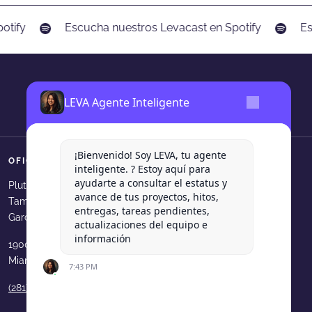
otify
Escucha nuestros Levacast en Spotify
Es
LEVA Agente Inteligente
¡Bienvenido! Soy LEVA, tu agente
OFICINAS
SÍGUENOS
inteligente. ? Estoy aquí para
ayudarte a consultar el estatus y
Levadura Agencia en faceboo
Levadura Agencia en in
Levadura Agencia e
Levadura Agen
Levadura
Plutarco Elias Calles 540, Col.
avance de tus proyectos, hitos,
Tampiquito, San Pedro Garza
Levadura Agencia en youtube
Levadura Agencia en b
Levadura Agencia 
Levadura Age
entregas, tareas pendientes,
García, N.L.
actualizaciones del equipo e
información
1900 N Bayshore Dr. 33231
Miami, FL, USA
7:43 PM
(281) 210 9189