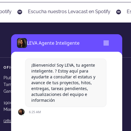
otify
Escucha nuestros Levacast en Spotify
Es
LEVA Agente Inteligente
¡Bienvenido! Soy LEVA, tu agente
OFICINAS
SÍGUENOS
inteligente. ? Estoy aquí para
ayudarte a consultar el estatus y
Levadura Agencia en faceboo
Levadura Agencia en in
Levadura Agencia e
Levadura Agen
Levadura
Plutarco Elias Calles 540, Col.
avance de tus proyectos, hitos,
Tampiquito, San Pedro Garza
Levadura Agencia en youtube
Levadura Agencia en b
Levadura Agencia 
Levadura Age
entregas, tareas pendientes,
García, N.L.
actualizaciones del equipo e
información
1900 N Bayshore Dr. 33231
Miami, FL, USA
6:25 AM
(281) 210 9189