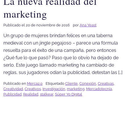
La nueva realidad del
marketing
Publicado el 20 de noviembre de 2016
por
Ana Yeast
Un grupo de mujeres brindan felices en una taberna
medieval con un jingle pegajoso – parece una fórmula
resuelta para el éxito de una campaña, pero entonces
¿Qué fue lo que pasó? Paso que lo obvio ha dejado de
serlo. Este juego llamado marketing ha cambiado de
reglas, sus jugadores odian la publicidad, detestan las […]
Publicado en
Merca2.0
Etiquetado
Cliente
,
Conexión
,
Creativas
,
Creatividad
,
Creativos
,
Investigación
,
marketing
,
Mercadotecnia
,
Publicidad
,
Realidad
,
stalkear
,
Súper Yo Digital