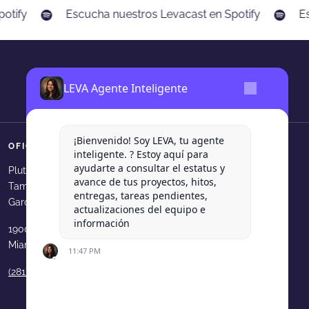
otify
Escucha nuestros Levacast en Spotify
Es
LEVA Agente Inteligente
¡Bienvenido! Soy LEVA, tu agente
OFICINAS
SÍGUENOS
inteligente. ? Estoy aquí para
ayudarte a consultar el estatus y
Levadura Agencia en faceboo
Levadura Agencia en in
Levadura Agencia e
Levadura Agen
Levadura
Plutarco Elias Calles 540, Col.
avance de tus proyectos, hitos,
Tampiquito, San Pedro Garza
Levadura Agencia en youtube
Levadura Agencia en b
Levadura Agencia 
Levadura Age
entregas, tareas pendientes,
García, N.L.
actualizaciones del equipo e
información
1900 N Bayshore Dr. 33231
Miami, FL, USA
11:47 PM
(281) 210 9189