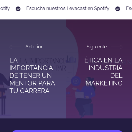
tify
Escucha nuestros Levacast en Spotify
Esc
Anterior
Siguiente
LA
ÉTICA EN LA
IMPORTANCIA
INDUSTRIA
DE TENER UN
DEL
MENTOR PARA
MARKETING
TU CARRERA