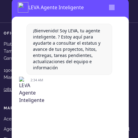
LEVA Agente Inteligente
¡Bienvenido! Soy LEVA, tu agente
OFICINAS
SÍGUENOS
inteligente. ? Estoy aquí para
ayudarte a consultar el estatus y
Levadura Agencia en faceboo
Levadura Agencia en in
Levadura Agencia e
Levadura Agen
Levadura
Plutarco Elias Calles 540, Col.
avance de tus proyectos, hitos,
Tampiquito, San Pedro Garza
Levadura Agencia en youtube
Levadura Agencia en b
Levadura Agencia 
Levadura Age
entregas, tareas pendientes,
García, N.L.
actualizaciones del equipo e
información
1900 N Bayshore Dr. 33231
Miami, FL, USA
2:34 AM
(281) 210 9189
MAPA DE SITIO
Acerca de Levadura
Portafolio
Agencia Digital
Asesorías en Marketing Digital