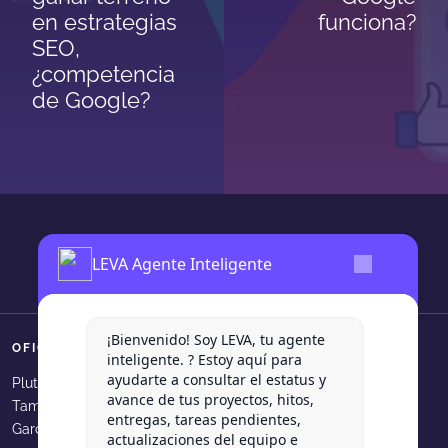
en estrategias
funciona?
SEO,
¿competencia
de Google?
LEVA Agente Inteligente
¡Bienvenido! Soy LEVA, tu agente
OFICINAS
SÍGUENOS
inteligente. ? Estoy aquí para
ayudarte a consultar el estatus y
Levadura Agencia en faceboo
Levadura Agencia en in
Levadura Agencia e
Levadura Agen
Levadura
Plutarco Elias Calles 540, Col.
avance de tus proyectos, hitos,
Tampiquito, San Pedro Garza
Levadura Agencia en youtube
Levadura Agencia en b
Levadura Agencia 
Levadura Age
entregas, tareas pendientes,
García, N.L.
actualizaciones del equipo e