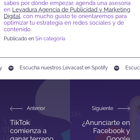
sabes por dónde empezar, agenda una asesoría
en
Levadura Agencia de Publicidad y Marketing
Digital
, con mucho gusto te orientaremos para
optimizar tu estrategia en redes sociales y de
contenido.
Publicado en
Sin categoría
Escucha nuestros Levacast en Spotify
Escucha
Anterior
Siguiente
TikTok
¿Anunciarte en
comienza a
Facebook y
ganar terreno
Google