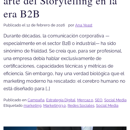
arte del Storytelling en la
era B2B
Publicado el 12 de febrero de 2026
por
Ana Yeast
Durante décadas, la comunicación corporativa —
especialmente en el sector B2B o industrial— ha sido
sinónimo de frialdad. Se creía que, para ser profesional,
una empresa debía hablar exclusivamente de
certificaciones, capacidades técnicas y métricas de
eficiencia. Sin embargo, hay una verdad biológica que el
marketing moderno ha rescatado: el cerebro humano no
está diseñado para […]
Publicado en
Campaña
,
Estrategia Digital
,
Merca2.0
,
SEO
,
Social Media
Etiquetado
marketing
,
Marketing3.0
,
Redes Sociales
,
Social Media