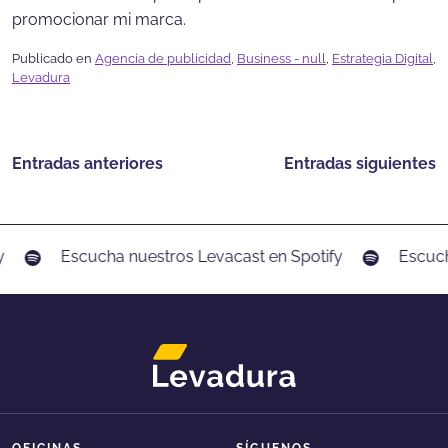
promocionar mi marca.
Publicado en
Agencia de publicidad
,
Business - null
,
Estrategia Digital
,
Levadura
Navegación
Entradas anteriores
Entradas siguientes
de
entradas
Escucha nuestros Levacast en Spotify
Escucha nu
OFICINAS
SÍGUENOS