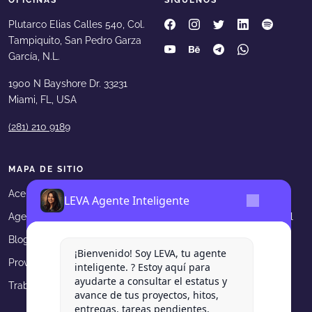
Levadura Agencia en faceboo
Levadura Agencia en in
Levadura Agencia e
Levadura Agen
Levadura
Plutarco Elias Calles 540, Col.
Tampiquito, San Pedro Garza
Levadura Agencia en youtube
Levadura Agencia en b
Levadura Agencia 
Levadura Age
García, N.L.
1900 N Bayshore Dr. 33231
Miami, FL, USA
(281) 210 9189
MAPA DE SITIO
Acerca de Levadura
Portafolio
LEVA Agente Inteligente
Agencia Digital
Asesorías en Marketing Digital
Blog
Contacto
¡Bienvenido! Soy LEVA, tu agente
Proveedores
Aviso de privacidad
inteligente. ? Estoy aquí para
ayudarte a consultar el estatus y
Trabaja en Levadura
avance de tus proyectos, hitos,
entregas, tareas pendientes,