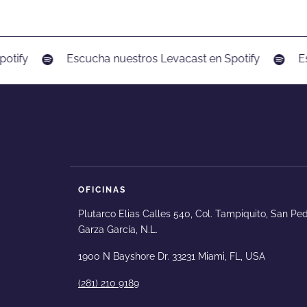
otify
Escucha nuestros Levacast en Spotify
Es
OFICINAS
Plutarco Elias Calles 540, Col. Tampiquito, San Pe
Garza García, N.L.
1900 N Bayshore Dr. 33231 Miami, FL, USA
(281) 210 9189