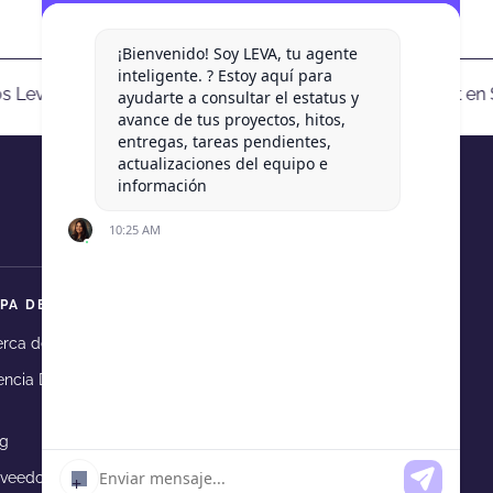
¡Bienvenido! Soy LEVA, tu agente
inteligente. ? Estoy aquí para
 Levacast en Spotify
Escucha nuestros Levacast en S
ayudarte a consultar el estatus y
avance de tus proyectos, hitos,
entregas, tareas pendientes,
actualizaciones del equipo e
información
10:25 AM
PA DE SITIO
nce
 telegram
ia en whatsapp
rca de Levadura
Portafolio
ncia Digital
Asesorías en Marketing
Digital
og
Contacto
oveedores
Aviso de privacidad
+