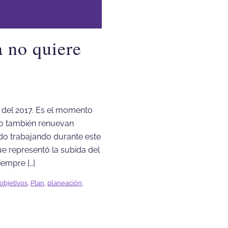
a no quiere
ón del 2017. Es el momento
ro también renuevan
do trabajando durante este
ue representó la subida del
iempre […]
objetivos
,
Plan
,
planeación
,