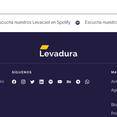
cucha nuestros Levacast en Spotify
Escucha nuestros
SÍGUENOS
MA
Levadura Agencia en facebook
Levadura Agencia en instagram
Levadura Agencia en twitter
Levadura Agencia en linkedin
Levadura Agencia en spotify
Levadura Agencia en youtube
Levadura Agencia en beha
Levadura Agencia en
Levadura Agenc
dro
Ace
Age
Bl
Pr