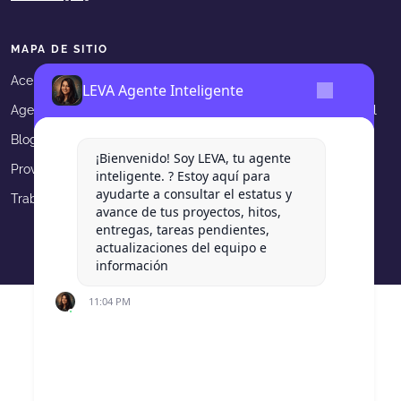
MAPA DE SITIO
Acerca de Levadura
Portafolio
LEVA Agente Inteligente
Agencia Digital
Asesorías en Marketing Digital
Blog
Contacto
¡Bienvenido! Soy LEVA, tu agente
Proveedores
Aviso de privacidad
inteligente. ? Estoy aquí para
ayudarte a consultar el estatus y
Trabaja en Levadura
avance de tus proyectos, hitos,
entregas, tareas pendientes,
actualizaciones del equipo e
información
11:04 PM