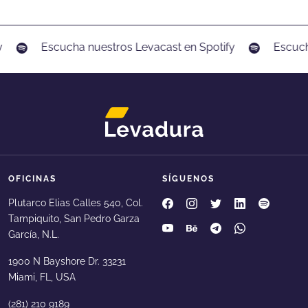
de
entradas
Escucha nuestros Levacast en Spotify
Escucha 
OFICINAS
SÍGUENOS
Levadura Agencia en faceboo
Levadura Agencia en in
Levadura Agencia e
Levadura Agen
Levadura
Plutarco Elias Calles 540, Col.
Tampiquito, San Pedro Garza
Levadura Agencia en youtube
Levadura Agencia en b
Levadura Agencia 
Levadura Age
García, N.L.
1900 N Bayshore Dr. 33231
Miami, FL, USA
(281) 210 9189